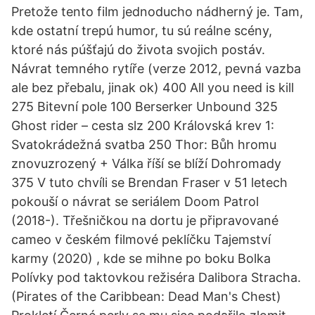
Pretože tento film jednoducho nádherný je. Tam,
kde ostatní trepú humor, tu sú reálne scény,
ktoré nás púšťajú do života svojich postáv.
Návrat temného rytíře (verze 2012, pevná vazba
ale bez přebalu, jinak ok) 400 All you need is kill
275 Bitevní pole 100 Berserker Unbound 325
Ghost rider – cesta slz 200 Královská krev 1:
Svatokrádežná svatba 250 Thor: Bůh hromu
znovuzrozený + Válka říší se blíží Dohromady
375 V tuto chvíli se Brendan Fraser v 51 letech
pokouší o návrat se seriálem Doom Patrol
(2018-). Třešničkou na dortu je připravované
cameo v českém filmové peklíčku Tajemství
karmy (2020) , kde se mihne po boku Bolka
Polívky pod taktovkou režiséra Dalibora Stracha.
(Pirates of the Caribbean: Dead Man's Chest)