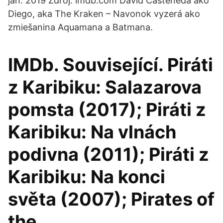
jan. 2019 Zdroj: imdb.com David Casteneda ako
Diego, aka The Kraken – Navonok vyzerá ako
zmiešanina Aquamana a Batmana.
IMDb. Související. Piráti
z Karibiku: Salazarova
pomsta (2017); Piráti z
Karibiku: Na vlnách
podivna (2011); Piráti z
Karibiku: Na konci
světa (2007); Pirates of
the