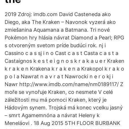
2019 Zdroj: imdb.com David Casteneda ako
Diego, aka The Kraken – Navonok vyzerá ako
zmiešanina Aquamana a Batmana. Tri nové
Pokémon hry hlásia návrat Diamond a Pearl; RPG
s otvoreným svetom príde budúci rok. nj i
Cassino c a s sj i n o Cast c a s t Casta c a s t a
Castaignos k e s t e i g n o s k r a k a u e r Kraken
k r a k e n Krakena k r a k e n a Krakopol k r a k o
p o l a Nawrat n a v r a t Nawrocki n e r o kj i
Nawr http://www.imdb.com/name/nm0189117/ Z
moře se vynořuje Kraken, co nesmete V celé
záležitosti mu má pomoci Kraken, který je
Hádovým synem. Trojská má konec vcelku jasný
– smrt Agamemnóna a návrat Heleny k
Meneláovi . 18 Aug 2015 5TH FLOOR BURBANK