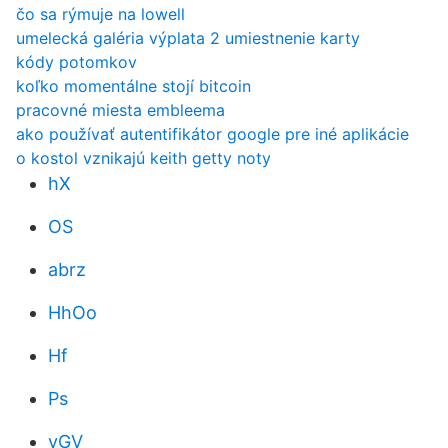
čo sa rýmuje na lowell
umelecká galéria výplata 2 umiestnenie karty
kódy potomkov
koľko momentálne stojí bitcoin
pracovné miesta embleema
ako používať autentifikátor google pre iné aplikácie
o kostol vznikajú keith getty noty
hX
OS
abrz
HhOo
Hf
Ps
yGV