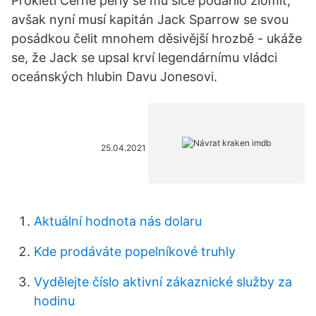
Prokletí Černé perly se mu sice podařilo zlomit,
avšak nyní musí kapitán Jack Sparrow se svou
posádkou čelit mnohem děsivější hrozbě - ukáže
se, že Jack se upsal krví legendárnímu vládci
oceánských hlubin Davu Jonesovi.
25.04.2021
Aktuální hodnota nás dolaru
Kde prodáváte popelníkové truhly
Vydělejte číslo aktivní zákaznické služby za
hodinu