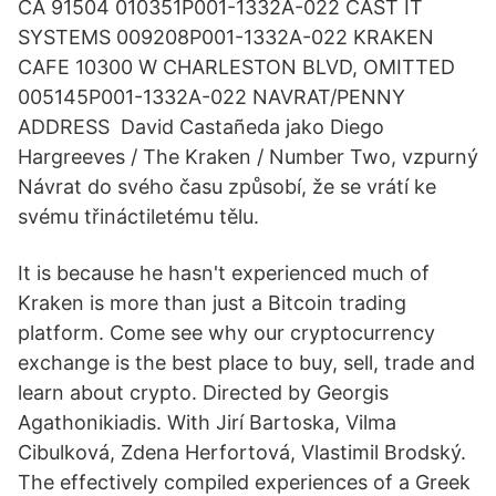
CA 91504 010351P001-1332A-022 CAST IT
SYSTEMS 009208P001-1332A-022 KRAKEN
CAFE 10300 W CHARLESTON BLVD, OMITTED
005145P001-1332A-022 NAVRAT/PENNY
ADDRESS David Castañeda jako Diego
Hargreeves / The Kraken / Number Two, vzpurný
Návrat do svého času způsobí, že se vrátí ke
svému třináctiletému tělu.
It is because he hasn't experienced much of
Kraken is more than just a Bitcoin trading
platform. Come see why our cryptocurrency
exchange is the best place to buy, sell, trade and
learn about crypto. Directed by Georgis
Agathonikiadis. With Jirí Bartoska, Vilma
Cibulková, Zdena Herfortová, Vlastimil Brodský.
The effectively compiled experiences of a Greek