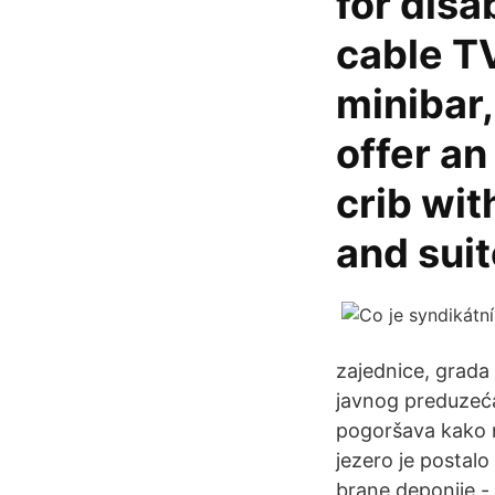
for dis
cable TV
minibar,
offer a
crib wit
and suit
zajednice, grada
javnog preduzeća
pogoršava kako n
jezero je postal
brane deponije - 