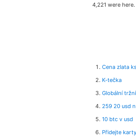
4,221 were here.
Cena zlata k
K-tečka
Globální tržn
259 20 usd n
10 btc v usd
Přidejte kar