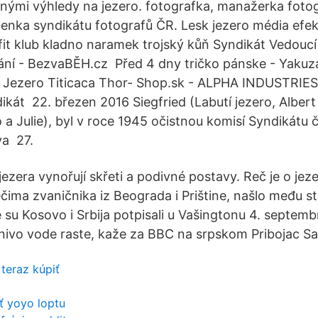
nými výhledy na jezero. fotografka, manažerka foto
členka syndikátu fotografů ČR. Lesk jezero média efe
 fit klub kladno naramek trojský kůň Syndikát Vedouc
ní - BezvaBĚH.cz Před 4 dny tričko pánske - Yakuz
 Jezero Titicaca Thor- Shop.sk - ALPHA INDUSTRIES
ikát 22. březen 2016 Siegfried (Labutí jezero, Albert 
a Julie), byl v roce 1945 očistnou komisí Syndikátu
va 27.
ezera vynořují skřeti a podivné postavy. Reč je o jez
ečima zvaničnika iz Beograda i Prištine, našlo među 
u Kosovo i Srbija potpisali u Vašingtonu 4. septembr
ivo vode raste, kaže za BBC na srpskom Pribojac Saš
teraz kúpiť
ť yoyo loptu