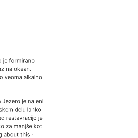
o je formirano
laz na okean.
ono veoma alkalno
 Jezero je na eni
ijskem delu lahko
d restavracijo je
tako za manjše kot
g about this ·