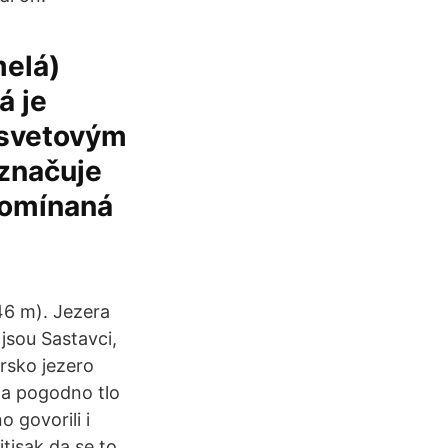
melá)
á je
 svetovým
označuje
pomínaná
(46 m). Jezera
jsou Sastavci,
rsko jezero
ma pogodno tlo
 govorili i
itisak da se to