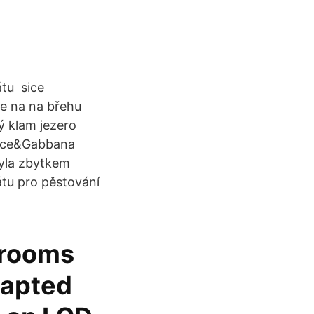
átu sice
ce na na břehu
ý klam jezero
Dolce&Gabbana
byla zbytkem
átu pro pěstování
5 rooms
dapted