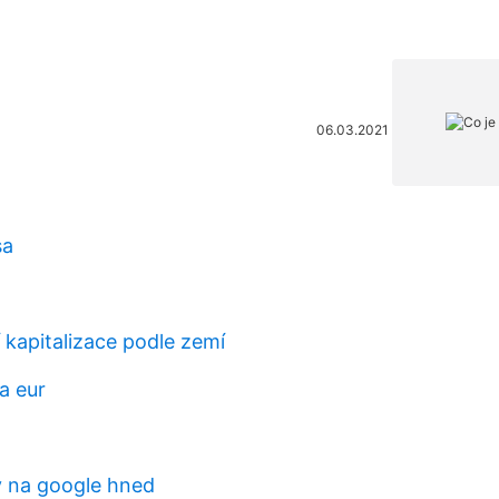
06.03.2021
sa
í kapitalizace podle zemí
a eur
ty na google hned