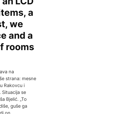
e an LCD
items, a
st, we
ce and a
of rooms
rava na
iše strana: mesne
 u Rakovcu i
Situacija se
a Bjelić. „To
diše, guše ga
di on.