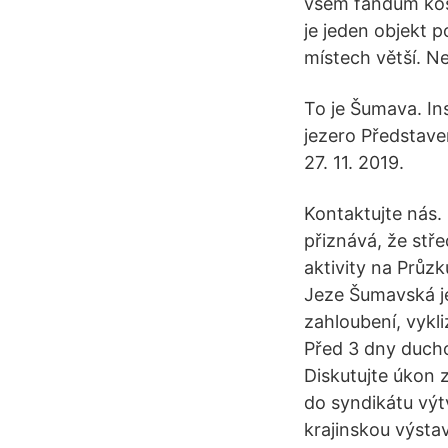
všem fandům kos
je jeden objekt p
místech větší. Ne
To je Šumava. Ins
jezero Představe
27. 11. 2019.
Kontaktujte nás.
přiznává, že stř
aktivity na Průzk
Jeze Šumavská je
zahloubení, vykl
Před 3 dny duch
Diskutujte úkon 
do syndikátu výt
krajinskou výsta