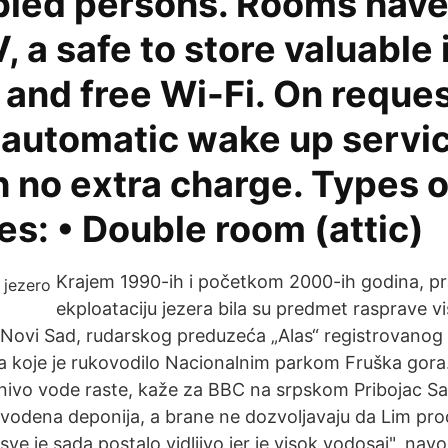
abled persons. Rooms hav
, a safe to store valuable 
 and free Wi-Fi. On reque
n automatic wake up servi
h no extra charge. Types 
es: • Double room (attic)
Krajem 1990-ih i početkom 2000-ih godina, p
ekploataciju jezera bila su predmet rasprave v
 Novi Sad, rudarskog preduzeća „Alas“ registrovanog
 koje je rukovodilo Nacionalnim parkom Fruška gora. 
ivo vode raste, kaže za BBC na srpskom Pribojac Saš
o vodena deponija, a brane ne dozvoljavaju da Lim pro
sve je sada postalo vidljivo jer je visok vodosaj", navo