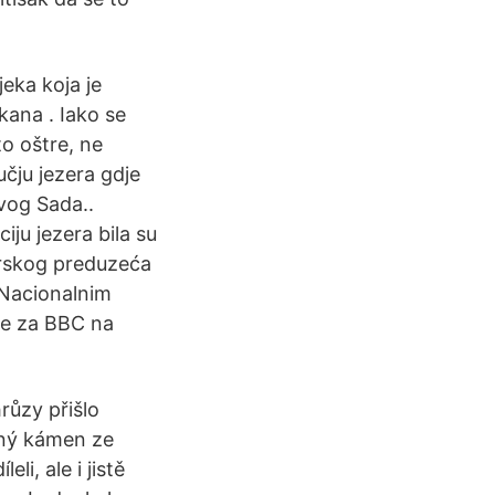
jeka koja je
kana . Iako se
to oštre, ne
čju jezera gdje
ovog Sada..
iju jezera bila su
arskog preduzeća
 Nacionalnim
že za BBC na
růzy přišlo
ečný kámen ze
i, ale i jistě