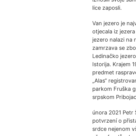
lice zaposli.
Van jezero je naj
otjecala iz jezer
jezero nalazi na 
zamrzava se zbog
Ledinačko jezero 
Istorija. Krajem 
predmet rasprave
„Alas“ registrov
parkom Fruška go
srpskom Pribojac 
února 2021 Petr 
potvrzení o přis
srdce nejenom vše