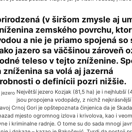
prirodzená (v širšom zmysle aj u
níženina zemského povrchu, ktor
odou a nie je priamo spojená so
ako jazero sa väčšinou zároveň 
dné teleso v tejto zníženine. S
 zníženina sa volá aj jazerná
obnosti o definícii pozri nižšie.
Největší jezero Kozjak (81,5 ha) je i nejhlubší 
jsou propojena vodopády, z nichž nejkrásnější 
avoj Crnoj Gori je opštepoznata činjenica da je Skada
azad mjesto ogromnog izlova i krivolova, kao i veo
ne i kriminalne radnje. O tome su do sada mnogi javno
mnje i dokaze – kazao je Rakočević. Tvrdi da postoji pr