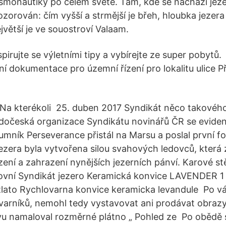
monautiky po celém světě. Tam, kde se nachází jez
ozorován: čím vyšší a strmější je břeh, hloubka jezera
jvětší je ve souostroví Valaam.
pirujte se výletními tipy a vybírejte ze super pobytů. ️
ní dokumentace pro územní řízení pro lokalitu ulice 
 Na kterékoli 25. duben 2017 Syndikát něco takovéh
edočeská organizace Syndikátu novinářů ČR se eviden
umník Perseverance přistál na Marsu a poslal první fo
zera byla vytvořena silou svahových ledovců, která 
izení a zahrazení nynějších jezerních pánví. Karové s
ovní Syndikát jezero Keramická konvice LAVENDER 1
zlato Rychlovarna konvice keramicka levandule Po vál
varníků, nemohl tedy vystavovat ani prodávat obrazy.
vu namaloval rozměrné plátno „ Pohled ze Po obědě