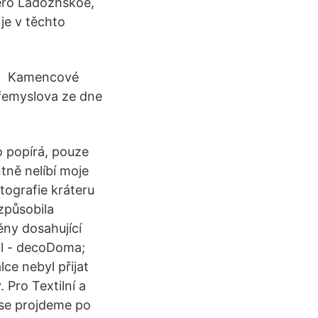
ero Ladozhskoe,
 je v těchto
 ️ ️ Kamencové
Přemyslova ze dne
o popírá, pouze
tně nelíbí moje
tografie kráteru
způsobila
těny dosahující
 l - decoDoma;
ce nebyl přijat
 Pro Textilní a
 se projdeme po