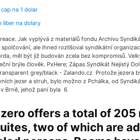
cap na 1 dolar
 liber na dolary
reace. Jak vyplývá z materiálů fondu Archivu Syndik
spolčování, ale ihned rozlišoval syndikátní organiza
arda, měl být již budován zcela bez kompromisů. Velk
eční brýle člověk. PxHere; Zápas Syndikát Nejistý 
 transparent grey/black - Zalando.cz Protože jezera 
ních jezer a struh, bylo možno z Pchálka, od Syndik
v Brně, jehož paní byla 6.
zero offers a total of 20
uites, two of which are a