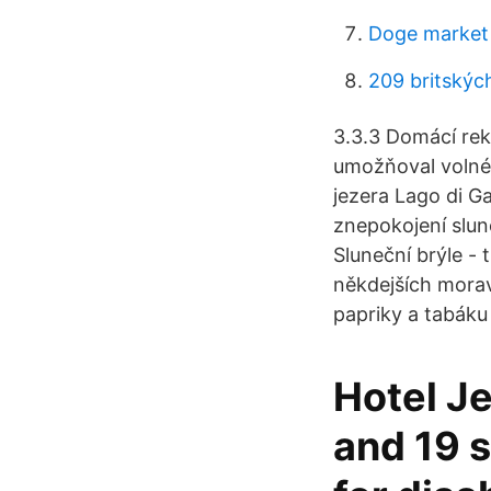
Doge market 
209 britských
3.3.3 Domácí rek
umožňoval volné 
jezera Lago di G
znepokojení slun
Sluneční brýle -
někdejších morav
papriky a tabáku 
Hotel Je
and 19 s