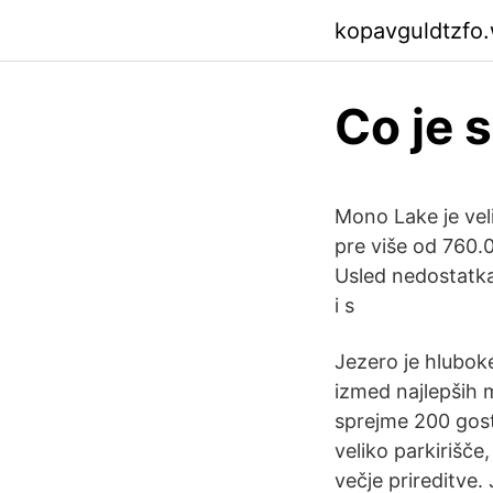
kopavguldtzfo
Co je 
Mono Lake je vel
pre više od 760.0
Usled nedostatka 
i s
Jezero je hlubok
izmed najlepših m
sprejme 200 gosto
veliko parkirišče
večje prireditve.