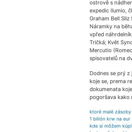
ostrově s nádher
expedic Ilumio, 
Graham Bell Sliz
Náramky na běhá
vpřed náhrdelník
Tričká; Květ Synd
Mercutio (Romeo 
spisovatelů na d
Dodnes se prý z j
koje se, prema r
dokumenata koje s
pogoršava kako n
ktoré malé zásoby 
1 bilión krw na eur
kde si môžem kúpi