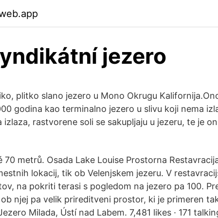
.web.app
syndikátní jezero
iko, plitko slano jezero u Mono Okrugu Kalifornija.On
00 godina kao terminalno jezero u slivu koji nema iz
izlaza, rastvorene soli se sakupljaju u jezeru, te je 
é 70 metrů. Osada Lake Louise Prostorna Restavracija
estnih lokacij, tik ob Velenjskem jezeru. V restavrac
v, na pokriti terasi s pogledom na jezero pa 100. Pre
, ob njej pa velik prireditveni prostor, ki je primeren 
 Jezero Milada, Ústí nad Labem. 7,481 likes · 171 talkin