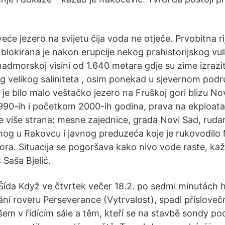
veće jezero na svijetu čija voda ne otječe. Prvobitna ri
a blokirana je nakon erupcije nekog prahistorijskog vul
nadmorskoj visini od 1.640 metara gdje su zime izrazi
 velikog saliniteta , osim ponekad u sjevernom podru
je bilo malo veštačko jezero na Fruškoj gori blizu N
1990-ih i početkom 2000-ih godina, prava na ekploatac
 više strana: mesne zajednice, grada Novi Sad, rud
anog u Rakovcu i javnog preduzeća koje je rukovodilo
ra. Situacija se pogoršava kako nivo vode raste, ka
Saša Bjelić.
Šída Když ve čtvrtek večer 18.2. po sedmi minutách h
tání roveru Perseverance (Vytrvalost), spadl příslov
m v řídícím sále a těm, kteří se na stavbě sondy podílel