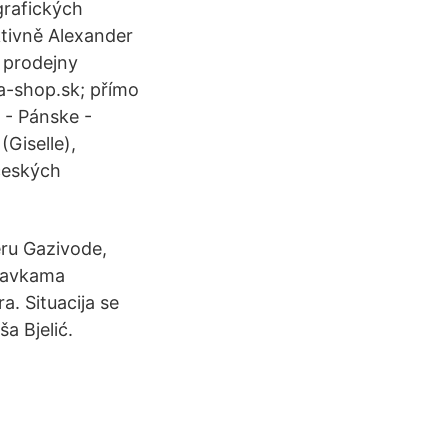
grafických
ktivně Alexander
í prodejny
a-shop.sk; přímo
 - Pánske -
(Giselle),
 českých
eru Gazivode,
stavkama
a. Situacija se
a Bjelić.