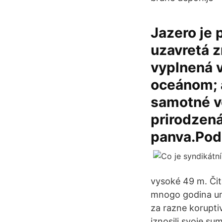
Jazero je 
uzavretá z
vyplnená v
oceánom; 
samotné vo
prirodzená
panva.Podr
vysoké 49 m. Čit
mnogo godina un
za razne koruptiv
iznosili svoje su