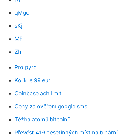
qMgc
sKj
MF
Zh
Pro pyro
Kolik je 99 eur
Coinbase ach limit
Ceny za ověření google sms
Těžba atomů bitcoinů
Převést 419 desetinných míst na binární