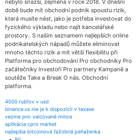
nebylo snazší, zejména v roce 2018. V dnešní
době bude mít obchodní podnik spoustu rizik,
která musíte nést, jako je potřeba investovat do
fyzického výkladu nebo najít kancelářské
prostory.. S naším seznamem nejlepších online
podnikatelských nápadů můžete eliminovat
mnoho těchto rizik a mít větší flexibilitu při
Platforma pro obchodování Pro obchodníky Pro
začátečníky Investoři Pro partnery Kampaně a
soutěže Take a Break O nás. Obchodní
platforma.
4500 rubľov v usd
binance.us nie je k dispozícii v texase
vezme pnc valcované mince
aplikácia cpro market
najlepšia bitcoinová ťažobná peňaženka
Ni