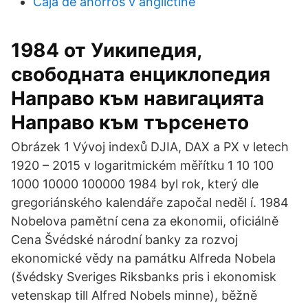
Caja de ahorros v angličtině
1984 от Уикипедия,
свободната енциклопедия
Направо към навигацията
Направо към търсенето
Obrázek 1 Vývoj indexů DJIA, DAX a PX v letech
1920 – 2015 v logaritmickém měřítku 1 10 100
1000 10000 100000 1984 byl rok, který dle
gregoriánského kalendáře započal neděl í. 1984
Nobelova pamětní cena za ekonomii, oficiálně
Cena Švédské národní banky za rozvoj
ekonomické vědy na památku Alfreda Nobela
(švédsky Sveriges Riksbanks pris i ekonomisk
vetenskap till Alfred Nobels minne), běžně