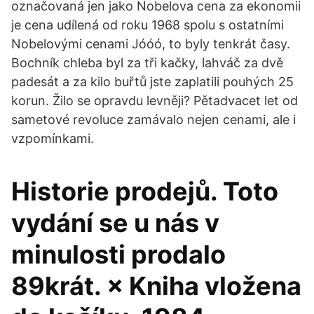
označovaná jen jako Nobelova cena za ekonomii
je cena udílená od roku 1968 spolu s ostatními
Nobelovými cenami Jóóó, to byly tenkrát časy.
Bochník chleba byl za tři kačky, lahváč za dvě
padesát a za kilo buřtů jste zaplatili pouhých 25
korun. Žilo se opravdu levněji? Pětadvacet let od
sametové revoluce zamávalo nejen cenami, ale i
vzpomínkami.
Historie prodejů. Toto
vydání se u nás v
minulosti prodalo
89krát. × Kniha vložena