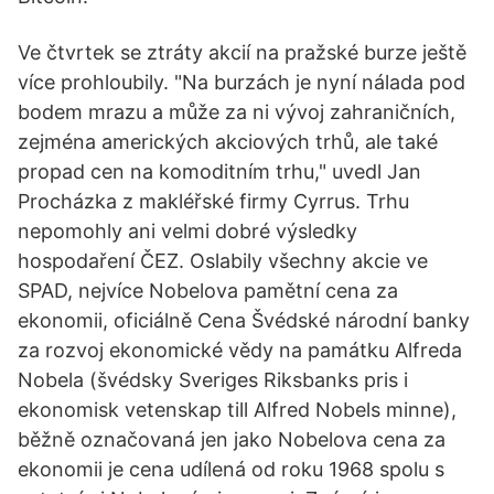
Ve čtvrtek se ztráty akcií na pražské burze ještě
více prohloubily. "Na burzách je nyní nálada pod
bodem mrazu a může za ni vývoj zahraničních,
zejména amerických akciových trhů, ale také
propad cen na komoditním trhu," uvedl Jan
Procházka z makléřské firmy Cyrrus. Trhu
nepomohly ani velmi dobré výsledky
hospodaření ČEZ. Oslabily všechny akcie ve
SPAD, nejvíce Nobelova pamětní cena za
ekonomii, oficiálně Cena Švédské národní banky
za rozvoj ekonomické vědy na památku Alfreda
Nobela (švédsky Sveriges Riksbanks pris i
ekonomisk vetenskap till Alfred Nobels minne),
běžně označovaná jen jako Nobelova cena za
ekonomii je cena udílená od roku 1968 spolu s