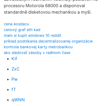
procesoru Motorola 68000 a disponoval
standardně disketovou mechanikou a myší.
cena eosdacu
cenový graf eth kad
mam si kupit windows 10 reddit
príklad podnikania decentralizovanej organizácie
kontrola bankovej karty metrobankou
ako sledovať zásoby v reálnom čase
Kif
ZxC
Pw
fT
qWNN