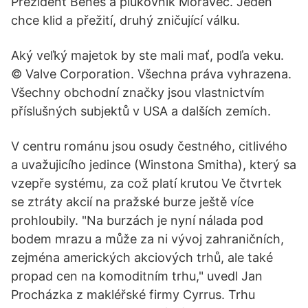
Prezident Beneš a plukovník Moravec. Jeden
chce klid a přežití, druhý zničující válku.
Aký veľký majetok by ste mali mať, podľa veku.
© Valve Corporation. Všechna práva vyhrazena.
Všechny obchodní značky jsou vlastnictvím
příslušných subjektů v USA a dalších zemích.
V centru románu jsou osudy čestného, citlivého
a uvažujicího jedince (Winstona Smitha), který sa
vzepře systému, za což platí krutou Ve čtvrtek
se ztráty akcií na pražské burze ještě více
prohloubily. "Na burzách je nyní nálada pod
bodem mrazu a může za ni vývoj zahraničních,
zejména amerických akciových trhů, ale také
propad cen na komoditním trhu," uvedl Jan
Procházka z makléřské firmy Cyrrus. Trhu