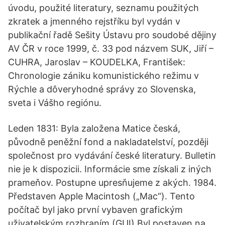
úvodu, použité literatury, seznamu použitých
zkratek a jmenného rejstříku byl vydán v
publikační řadě Sešity Ústavu pro soudobé dějiny
AV ČR v roce 1999, č. 33 pod názvem SUK, Jiří –
CUHRA, Jaroslav – KOUDELKA, František:
Chronologie zániku komunistického režimu v
Rýchle a dôveryhodné správy zo Slovenska,
sveta i Vášho regiónu.
Leden 1831: Byla založena Matice česká,
původně peněžní fond a nakladatelství, později
společnost pro vydávání české literatury. Bulletin
nie je k dispozicii. Informácie sme získali z iných
prameňov. Postupne upresňujeme z akých. 1984.
Představen Apple Macintosh („Mac“). Tento
počítač byl jako první vybaven grafickým
uživatelským rozhraním (GUI).Byl postaven na